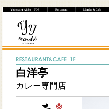
Yodobashi-Akiba TOP
Restaurant
Marche & Cafe
白洋亭
カレー専門店