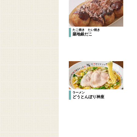
たこ焼き たい焼き
築地銀だこ
ラーメン
どうとんぼり神座