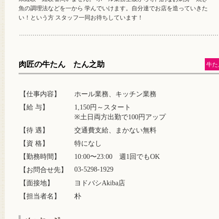
魚の調理法などを一から 学んでいけます。自分達でお店を造っていきた
い！という方 スタッフ一同お待ちしています！
肉匠の牛たん たん之助
牛た
【仕事内容】
ホール業務、キッチン業務
【給 与】
1,150円～スタート
※土日両方出勤で100円アップ
【待 遇】
交通費支給、まかない無料
【資 格】
特になし
【勤務時間】
10:00〜23:00 週1回でもOK
03-5298-1929
【お問合せ先】
【面接地】
ヨドバシAkiba店
【担当者名】
朴