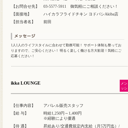
【お問合せ先】
03-5577-5911 御気軽にご相談ください！
【面接地】
ハイカラフライドチキン ヨドバシAkiba店
【担当者名】
前田
1人1人のライフスタイルに合わせて勤務可能！ サポート体制も整ってお
りますので、ご安心ください！ 明るく楽しく働ける方大歓迎！気軽にご
応募ください！
ikka LOUNGE
メン
ッシ
【仕事内容】
アパレル販売スタッフ
【給 与】
時給1,250円～1,400円
※経験により優遇
【待 遇】
昇給あり/交通費規定内支給（月5万円迄）/