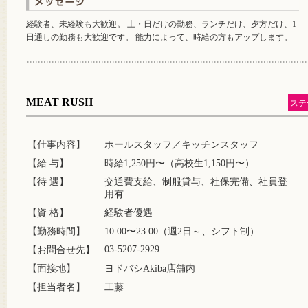
経験者、未経験も大歓迎。 土・日だけの勤務、ランチだけ、夕方だけ、1
日通しの勤務も大歓迎です。 能力によって、時給の方もアップします。
MEAT RUSH
ステ
【仕事内容】
ホールスタッフ／キッチンスタッフ
【給 与】
時給1,250円〜（高校生1,150円〜）
【待 遇】
交通費支給、制服貸与、社保完備、社員登
用有
【資 格】
経験者優遇
【勤務時間】
10:00〜23:00（週2日～、シフト制）
03-5207-2929
【お問合せ先】
【面接地】
ヨドバシAkiba店舗内
【担当者名】
工藤