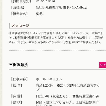
03-5207-5548
【お問合せ先】
【面接地】
CAFE 丸福珈琲店 ヨドバシAkiba店
【担当者名】
梅元
未経験者大歓迎！ メディアで話題！ 楽しく週2日～Cafeホール。 ※週によ
って勤務曜日や勤務時間を変えることもOK！ ※働き方は様々！！ 授業が
終わってから、家事が落ち着いてから等、ぜひお気軽にご相談ください。
三田製麺所
つけ
【仕事内容】
ホール・キッチン
【給 与】
時給1,200円 ※20：00以降は時給25％アッ
プ
【待 遇】
日払い可（規定あり）、面接時履歴書不要
【資 格】
経験・資格は問いません。土日祝日勤務可