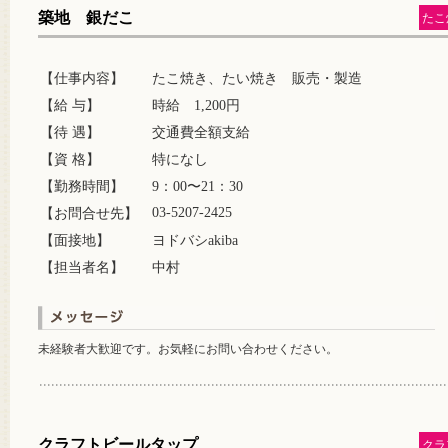
築地 銀だこ
たこ
【仕事内容】
たこ焼き、たい焼き 販売・製造
【給 与】
時給 1,200円
【待 遇】
交通費全額支給
【資 格】
特になし
【勤務時間】
9：00〜21：30
03-5207-2425
【お問合せ先】
【面接地】
ヨドバシakiba
【担当者名】
中村
未経験者大歓迎です。お気軽にお問い合わせください。
クラフトビールタップ
クラ