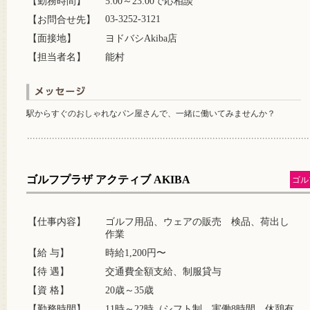
【勤務時間】
5:00～23:00で応相談
03-3252-3121
【お問合せ先】
【面接地】
ヨドバシAkiba店
【担当者名】
能村
駅からすぐのおしゃれなパン屋さんで、一緒に働いてみませんか？
ゴルフプラザ アクティブ AKIBA
ゴル
【仕事内容】
ゴルフ用品、ウェアの販売 検品、荷出し
作業
【給 与】
時給1,200円〜
【待 遇】
交通費全額支給、制服貸与
【資 格】
20歳～35歳
【勤務時間】
11時～22時（シフト制 実働8時間 休憩有