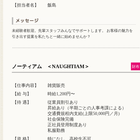
【担当者名】
飯島
未経験者歓迎。先輩スタッフみんなでサポートします。 お客様の魅力を
引き出す提案を私たちと一緒に始めませんか？
ノーティアム ＜NAUGHTIAM＞
財布
【仕事内容】
雑貨販売
【給 与】
時給1,200円〜
【待 遇】
従業員割引あり
昇給あり（半期ごとの人事考課による）
交通費規程内支給(上限50,000円／月)
社会保険完備
正社員登用制度あり
私服勤務
【資 格】
特になし、高校生不可