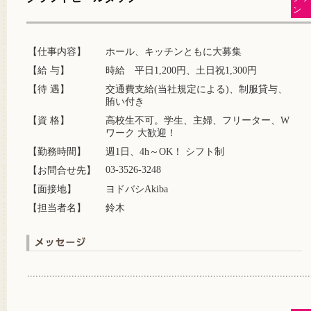
ン
【仕事内容】
ホール、キッチンともに大募集
【給 与】
時給 平日1,200円、土日祝1,300円
【待 遇】
交通費支給(当社規定による)、制服貸与、
賄い付き
【資 格】
高校生不可。学生、主婦、フリーター、W
ワーク 大歓迎！
【勤務時間】
週1日、4h～OK！ シフト制
03-3526-3248
【お問合せ先】
【面接地】
ヨドバシAkiba
【担当者名】
鈴木