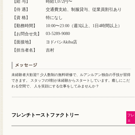
【給 与】
時給1,072円〜
【待 遇】
交通費支給、制服貸与、従業員割引あり
【資 格】
特になし
【勤務時間】
10:00〜23:00（週3以上、1日4時間以上）
03-5289-9080
【お問合せ先】
【面接地】
ヨドバシAkiba店
【担当者名】
吉村
未経験者大歓迎!! 少人数制の無料研修で、ルアンルアン独自の手技が習得
できます。 スタッフの9割が未経験からスタートしています。癒しにこだ
わる空間で、 人を笑顔にする仕事をしてみませんか？
フレンチトーストファクトリー
フレ
ェ