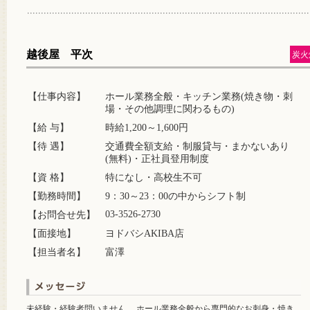
越後屋 平次
炭火
【仕事内容】
ホール業務全般・キッチン業務(焼き物・刺
場・その他調理に関わるもの)
【給 与】
時給1,200～1,600円
【待 遇】
交通費全額支給・制服貸与・まかないあり
(無料)・正社員登用制度
【資 格】
特になし・高校生不可
【勤務時間】
9：30～23：00の中からシフト制
03-3526-2730
【お問合せ先】
【面接地】
ヨドバシAKIBA店
【担当者名】
富澤
未経験・経験者問いません。 ホール業務全般から専門的なお刺身・焼き