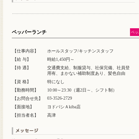
ペッパーランチ
ペッ
【仕事内容】
ホールスタッフ/キッチンスタッフ
【給 与】
時給1,450円～
【待 遇】
交通費支給、制服貸与、社保完備、社員登
用有、まかない補助制度あり、髪色自由
【資 格】
特になし
【勤務時間】
10:00～23:30（週2日～、シフト制）
03-3526-2729
【お問合せ先】
【面接地】
ヨドバシＡkiba店
【担当者名】
高津