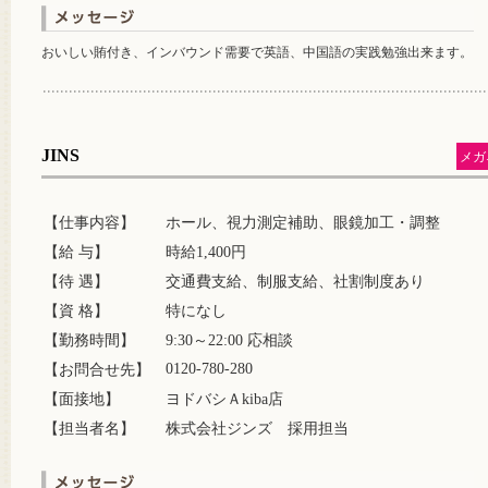
おいしい賄付き、インバウンド需要で英語、中国語の実践勉強出来ます。
JINS
メガ
【仕事内容】
ホール、視力測定補助、眼鏡加工・調整
【給 与】
時給1,400円
【待 遇】
交通費支給、制服支給、社割制度あり
【資 格】
特になし
【勤務時間】
9:30～22:00 応相談
0120-780-280
【お問合せ先】
【面接地】
ヨドバシＡkiba店
【担当者名】
株式会社ジンズ 採用担当