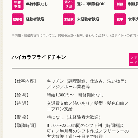
年齢制限なし
週2～3回勤務OK
制服
経験者歓迎
未経験者歓迎
食事
※情報・勤務内容等については、掲載各店舗へお問い合わせください。(当サイトへの質問
ハイカラフライドチキン
ファ
ード
【仕事内容】
キッチン（調理製造、仕込み、洗い物等）
／レジ／ホール業務等
【給 与】
時給1,300円〜 研修期間なし
【待 遇】
交通費支給／賄いあり／髪型・髪色自由／
エプロン支給
【資 格】
特になし（未経験者大歓迎）
【勤務時間】
8：00〜22:30の間のシフト制（時間相談
可）／半月毎のシフト作成／フリーターの
方大歓迎！週1〜6日まで歓迎！