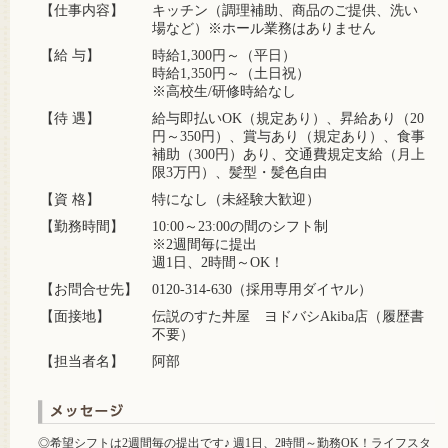
【仕事内容】
キッチン（調理補助、商品のご提供、洗い
場など）※ホール業務はありません
【給 与】
時給1,300円～（平日）
時給1,350円～（土日祝）
※高校生/研修時給なし
【待 遇】
給与即払いOK（規定あり）、昇給あり（20
円～350円）、賞与あり（規定あり）、食事
補助（300円）あり、交通費規定支給（月上
限3万円）、髪型・髪色自由
【資 格】
特になし（未経験大歓迎）
【勤務時間】
10:00～23:00の間のシフト制
※2週間毎に提出
週1日、2時間～OK！
【お問合せ先】
0120-314-630（採用専用ダイヤル）
【面接地】
伝説のすた丼屋 ヨドバシAkiba店（履歴書
不要）
【担当者名】
阿部
◎希望シフトは2週間毎の提出です♪ 週1日、2時間～勤務OK！ライフスタ