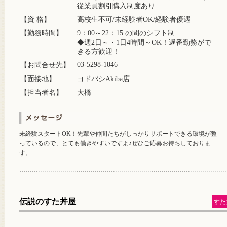
従業員割引購入制度あり
【資 格】
高校生不可/未経験者OK/経験者優遇
【勤務時間】
9：00～22：15 の間のシフト制
◆週2日～・1日4時間～OK！遅番勤務がで
きる方歓迎！
03-5298-1046
【お問合せ先】
【面接地】
ヨドバシAkiba店
【担当者名】
大橋
未経験スタートOK！先輩や仲間たちがしっかりサポートできる環境が整
っているので、とても働きやすいですよ♪ぜひご応募お待ちしておりま
す。
伝説のすた丼屋
すた