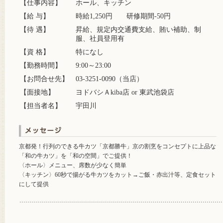
【仕事内容】
ホール、キッチン
【給 与】
時給1,250円 研修期間-50円
【待 遇】
昇給、規定内交通費支給、賄い補助、制
服、社員登用有
【資 格】
特になし
【勤務時間】
9:00～23:00
【お問合せ先】
03-3251-0090（当店）
【面接地】
ヨドバシＡkiba店 or 東武池袋店
【担当者名】
宇田川
京都発！行列のできる牛カツ「京都勝牛」京の割烹をコンセプトに上品な
「和の牛カツ」を「和の空間」でご提供！
〈ホール〉メニュー、席数が少なく簡単
〈キッチン〉60秒で揚がる牛カツをカット→ご飯・赤出汁等、定食セット
にして提供