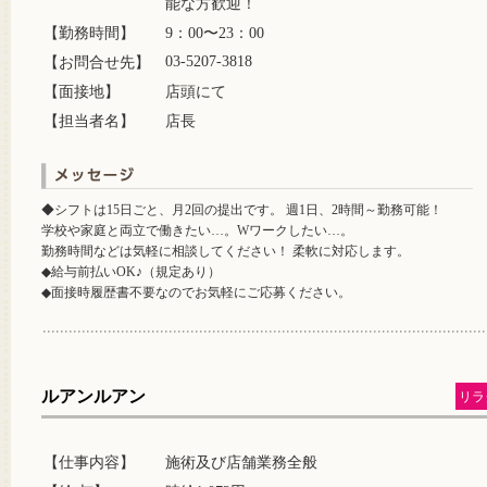
能な方歓迎！
【勤務時間】
9：00〜23：00
03-5207-3818
【お問合せ先】
【面接地】
店頭にて
【担当者名】
店長
◆シフトは15日ごと、月2回の提出です。 週1日、2時間～勤務可能！
学校や家庭と両立で働きたい…。Wワークしたい…。
勤務時間などは気軽に相談してください！ 柔軟に対応します。
◆給与前払いOK♪（規定あり）
◆面接時履歴書不要なのでお気軽にご応募ください。
ルアンルアン
リラ
【仕事内容】
施術及び店舗業務全般