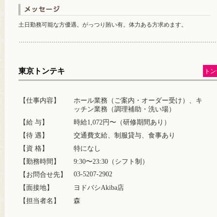
土日勤務可能な方優遇。がっつり賄い有。体力ある方求めます。
東京トンテキ
トン
【仕事内容】
ホール業務（ご案内・オーダー受け）、キ
ッチン業務（調理補助・洗い場）
【給 与】
時給1,072円〜（研修期間あり）
【待 遇】
交通費支給、制服貸与、食事あり
【資 格】
特になし
【勤務時間】
9:30〜23:30（シフト制）
03-5207-2902
【お問合せ先】
【面接地】
ヨドバシAkiba店
【担当者名】
森