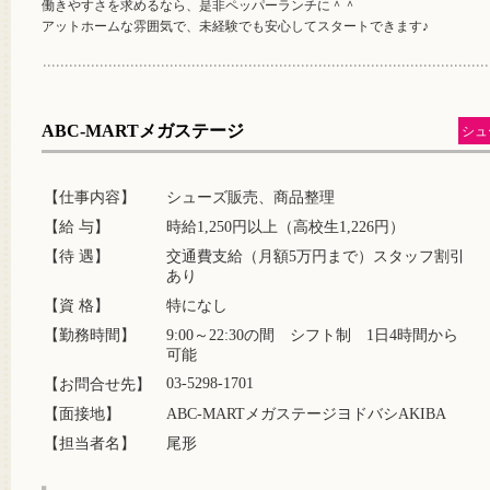
働きやすさを求めるなら、是非ペッパーランチに＾＾
アットホームな雰囲気で、未経験でも安心してスタートできます♪
ABC-MARTメガステージ
シュ
【仕事内容】
シューズ販売、商品整理
【給 与】
時給1,250円以上（高校生1,226円）
【待 遇】
交通費支給（月額5万円まで）スタッフ割引
あり
【資 格】
特になし
【勤務時間】
9:00～22:30の間 シフト制 1日4時間から
可能
03-5298-1701
【お問合せ先】
【面接地】
ABC-MARTメガステージヨドバシAKIBA
【担当者名】
尾形