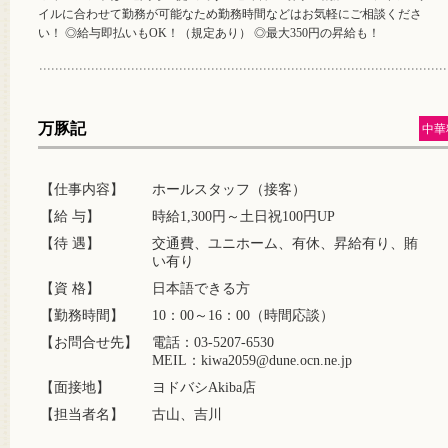
イルに合わせて勤務が可能なため勤務時間などはお気軽にご相談くださ
い！ ◎給与即払いもOK！（規定あり） ◎最大350円の昇給も！
万豚記
中華
【仕事内容】
ホールスタッフ（接客）
【給 与】
時給1,300円～土日祝100円UP
【待 遇】
交通費、ユニホーム、有休、昇給有り、賄
い有り
【資 格】
日本語できる方
【勤務時間】
10：00～16：00（時間応談）
【お問合せ先】
電話：03-5207-6530
MEIL：kiwa2059@dune.ocn.ne.jp
【面接地】
ヨドバシAkiba店
【担当者名】
古山、吉川