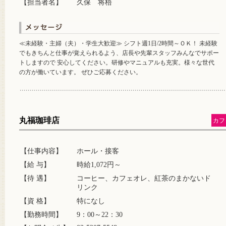
【担当者名】
久保 将梧
≪未経験・主婦（夫）・学生大歓迎≫ シフト週1日/2時間～ＯＫ！ 未経験
でもきちんと仕事が覚えられるよう、店長や先輩スタッフみんなでサポー
トしますので 安心してください。研修やマニュアルも充実。様々な世代
の方が働いています。 ぜひご応募ください。
丸福珈琲店
カフ
【仕事内容】
ホール・接客
【給 与】
時給1,072円～
【待 遇】
コーヒー、カフェオレ、紅茶のまかないド
リンク
【資 格】
特になし
【勤務時間】
9：00～22：30