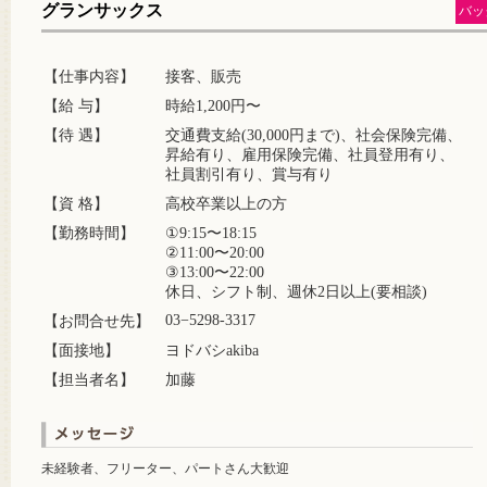
グランサックス
バッ
【仕事内容】
接客、販売
【給 与】
時給1,200円〜
【待 遇】
交通費支給(30,000円まで)、社会保険完備、
昇給有り、雇用保険完備、社員登用有り、
社員割引有り、賞与有り
【資 格】
高校卒業以上の方
【勤務時間】
①9:15〜18:15
②11:00〜20:00
③13:00〜22:00
休日、シフト制、週休2日以上(要相談)
03−5298-3317
【お問合せ先】
【面接地】
ヨドバシakiba
【担当者名】
加藤
未経験者、フリーター、パートさん大歓迎