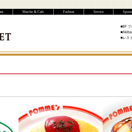
rant
Marche & Cafe
Fashion
Service
Spor
■8F 
■Akiba
■レスト