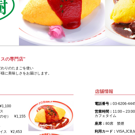
スの専門店”
だわりのたまごを使い
客様に美味しさをお届けします。
電話番号：
03-6206-4
,100
ス
営業時間：
11:00～23:0
カフェタイム
） ¥1,155
座席：
80席 禁煙
0
利用カード：
VISA,JCB,
 ¥2,453