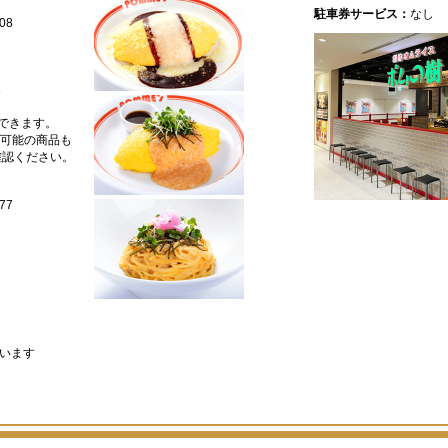
駐車券サービス：
なし
08
3
できます。
プ可能の商品も
確認ください。
77
います