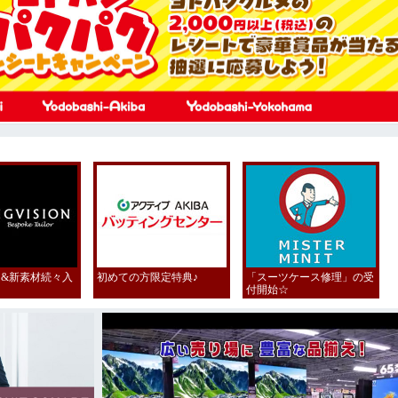
方限定特典♪
「スーツケース修理」の受
トライアルコーススタート
付開始☆
♪